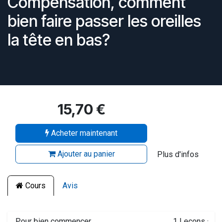
Compensation, comment
bien faire passer les oreilles
la tête en bas?
15,70
€
Acheter maintenant
Ajouter au panier
Plus d'infos
Cours
Avis
Pour bien commencer
1
Leçons
·